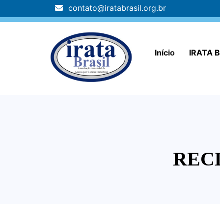
contato@iratabrasil.org.br
Início
IRATA B
REC