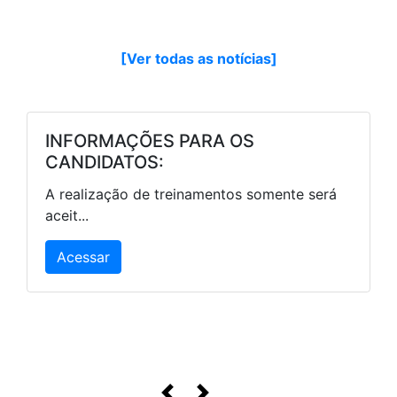
[Ver todas as notícias]
TechConnect
Já conhece o TechConnect?Cadastre-se aqui
antes d...
Acessar
Anterior
Próximo