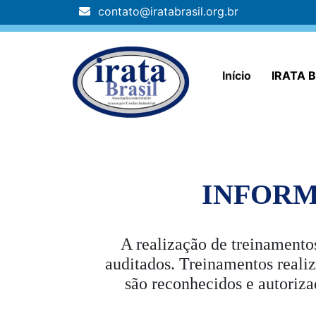
contato@iratabrasil.org.br
Início
IRATA B
INFORM
A realização de treinamento
auditados. Treinamentos realiz
são reconhecidos e autoriz